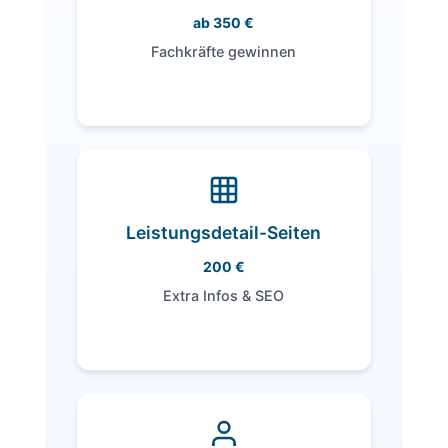
ab 350 €
Unter die Lupe nehmen
Fachkräfte gewinnen
Dein Vorteil:
Übersicht + Job-Unterseiten –
direktes Bewerben möglich.
Leistungsdetail-Seiten
200 €
Unter die Lupe nehmen
Extra Infos & SEO
Dein Vorteil: