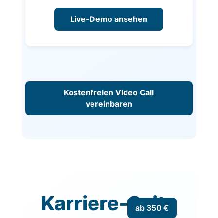
Live-Demo ansehen
Kostenfreien Video Call
vereinbaren
Karriere-Seite
ab 350 €