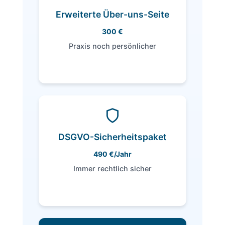
Jede Leistung separat erklären –
steigert Google-Sichtbarkeit.
Erweiterte Über-uns-Seite
300 €
Unter die Lupe nehmen
Praxis noch persönlicher
Dein Vorteil:
Mehr Raum für Team, Bilder &
Philosophie.
DSGVO-Sicherheitspaket
490 €/Jahr
Unter die Lupe nehmen
Immer rechtlich sicher
Dein Vorteil: